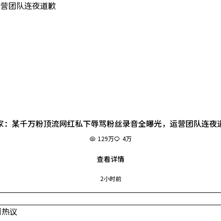
家：某千万粉顶流网红私下辱骂粉丝录音全曝光，运营团队连夜
129万
4万
查看详情
2小时前