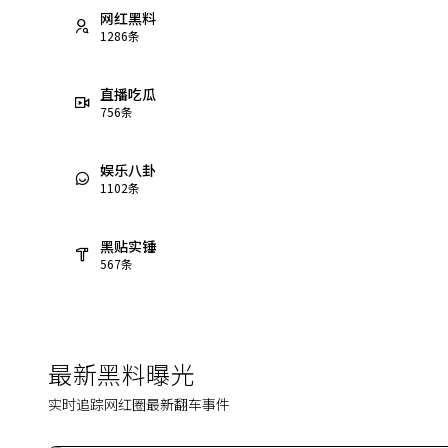
网红黑料
1286
条
直播吃瓜
756
条
娱乐八卦
1102
条
黑贴实锤
567
条
最新黑料曝光
实时追踪网红圈最新翻车事件