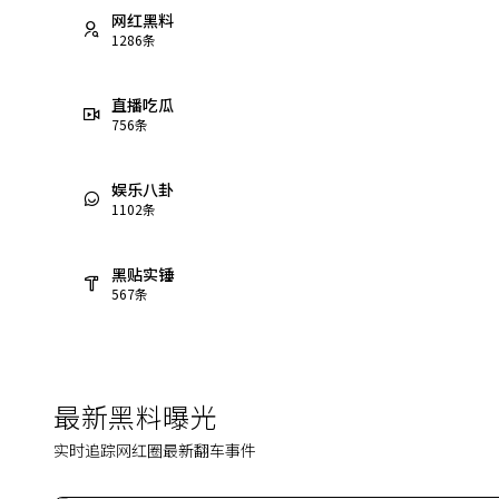
网红黑料
1286
条
直播吃瓜
756
条
娱乐八卦
1102
条
黑贴实锤
567
条
最新黑料曝光
实时追踪网红圈最新翻车事件