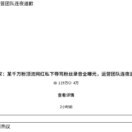
家：某千万粉顶流网红私下辱骂粉丝录音全曝光，运营团队连夜
129万
4万
查看详情
2小时前