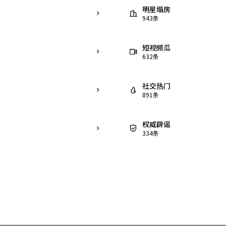
明星塌房
943
条
短视频瓜
632
条
社交热门
891
条
权威辟谣
334
条