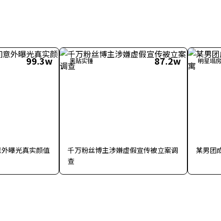
99.3w
87.2w
黑贴实锤
明星塌
意外曝光真实颜值
千万粉丝博主涉嫌虚假宣传被立案调
某男团
查