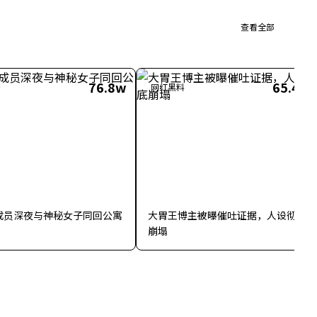
查看全部
76.8w
65.4w
房
网红黑料
成员深夜与神秘女子同回公寓
大胃王博主被曝催吐证据，人设彻底
崩塌